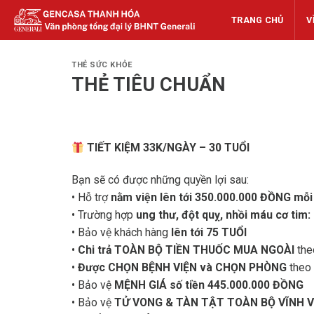
Skip
TRANG CHỦ
V
to
content
THẺ SỨC KHỎE
THẺ TIÊU CHUẨN
TIẾT KIỆM 33K/NGÀY – 30 TUỔI
Bạn sẽ có được những quyền lợi sau:
• Hỗ trợ
nằm viện lên tới 350.000.000 ĐỒNG mỗ
• Trường hợp
ung thư, đột quỵ, nhồi máu cơ tim
• Bảo vệ khách hàng
lên tới 75 TUỔI
•
Chi trả TOÀN BỘ TIỀN THUỐC MUA NGOÀI
the
•
Được CHỌN BỆNH VIỆN và CHỌN PHÒNG
theo 
• Bảo vệ
MỆNH GIÁ số tiền 445.000.000 ĐỒNG
• Bảo vệ
TỬ VONG & TÀN TẬT TOÀN BỘ VĨNH VI