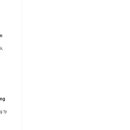
ểm
i,
áng
g ty