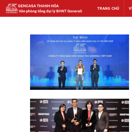
Skip
TRANG CHỦ
V
to
content