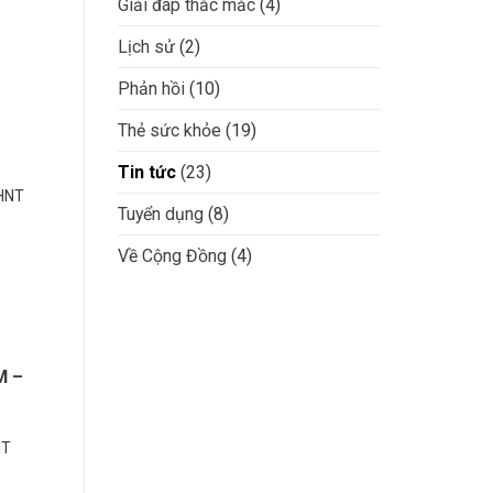
Giải đáp thắc mắc
(4)
Lịch sử
(2)
Phản hồi
(10)
Thẻ sức khỏe
(19)
Tin tức
(23)
BHNT
Tuyển dụng
(8)
Về Cộng Đồng
(4)
M –
NT