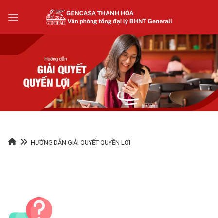
Skip
to
content
HƯỚNG DẪN GIẢI QUYẾT QUYỀN LỢI