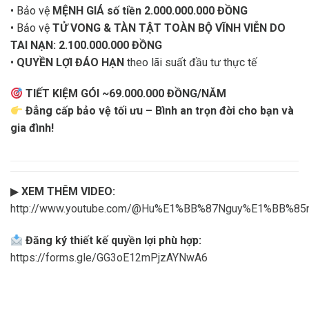
• Bảo vệ
MỆNH GIÁ số tiền 2.000.000.000 ĐỒNG
• Bảo vệ
TỬ VONG & TÀN TẬT TOÀN BỘ VĨNH VIỄN DO
TAI NẠN: 2.100.000.000 ĐỒNG
•
QUYỀN LỢI ĐÁO HẠN
theo lãi suất đầu tư thực tế
TIẾT KIỆM GÓI ~69.000.000 ĐỒNG/NĂM
Đẳng cấp bảo vệ tối ưu – Bình an trọn đời cho bạn và
gia đình!
▶
XEM THÊM VIDEO:
http://www.youtube.com/@Hu%E1%BB%87Nguy%E1%BB%8
Đăng ký thiết kế quyền lợi phù hợp:
https://forms.gle/GG3oE12mPjzAYNwA6