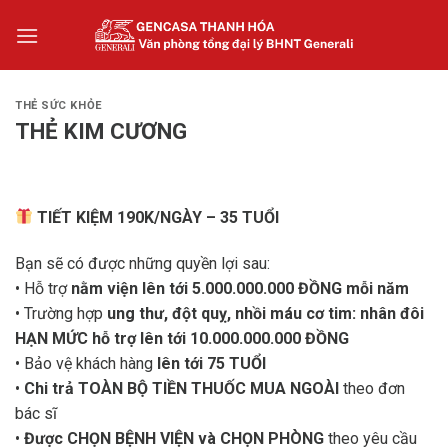
Skip
to
content
THẺ SỨC KHỎE
THẺ KIM CƯƠNG
TIẾT KIỆM 190K/NGÀY – 35 TUỔI
Bạn sẽ có được những quyền lợi sau:
• Hỗ trợ
nằm viện lên tới 5.000.000.000 ĐỒNG mỗi năm
• Trường hợp
ung thư, đột quỵ, nhồi máu cơ tim: nhân đôi
HẠN MỨC hỗ trợ lên tới 10.000.000.000 ĐỒNG
• Bảo vệ khách hàng
lên tới 75 TUỔI
•
Chi trả TOÀN BỘ TIỀN THUỐC MUA NGOÀI
theo đơn
bác sĩ
•
Được CHỌN BỆNH VIỆN và CHỌN PHÒNG
theo yêu cầu